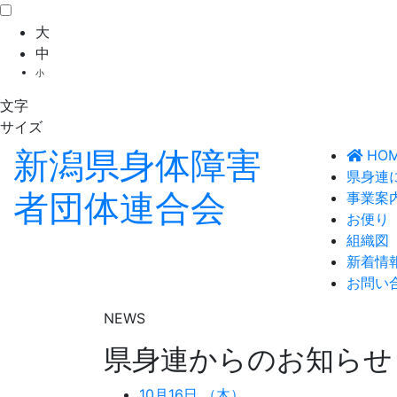
大
中
小
文字
サイズ
新潟県
身体障害
HO
県身連
者団体連合会
事業案
お便り
組織図
新着情
お問い
NEWS
県身連からのお知らせ
10月16日 （木）