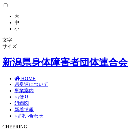
大
中
小
文字
サイズ
新潟県
身体障害者団体連合会
HOME
県身連について
事業案内
お便り
組織図
新着情報
お問い合わせ
CHEERING